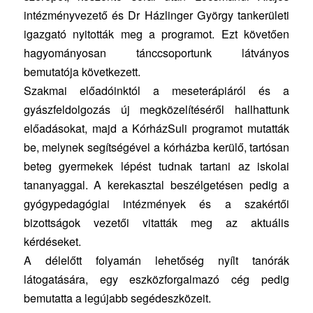
intézményvezető és Dr Házlinger György tankerületi
igazgató nyitották meg a programot. Ezt követően
hagyományosan tánccsoportunk látványos
bemutatója következett.
Szakmai előadóinktól a meseterápiáról és a
gyászfeldolgozás új megközelítéséről hallhattunk
előadásokat, majd a KórházSuli programot mutatták
be, melynek segítségével a kórházba kerülő, tartósan
beteg gyermekek lépést tudnak tartani az iskolai
tananyaggal. A kerekasztal beszélgetésen pedig a
gyógypedagógiai intézmények és a szakértői
bizottságok vezetői vitatták meg az aktuális
kérdéseket.
A délelőtt folyamán lehetőség nyílt tanórák
látogatására, egy eszközforgalmazó cég pedig
bemutatta a legújabb segédeszközeit.