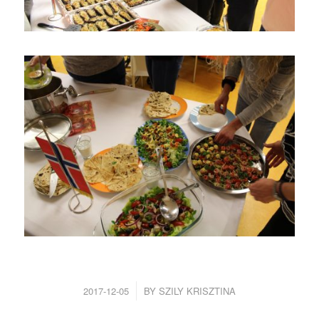
/
2017-12-05
BY
SZILY KRISZTINA