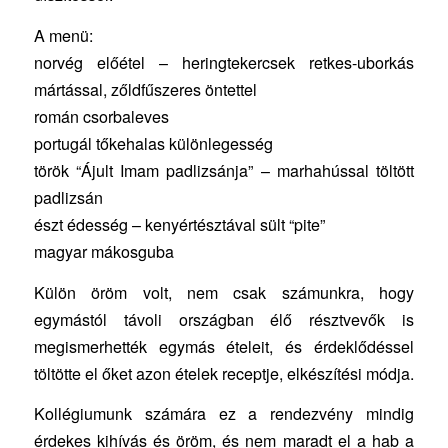
A menü:
norvég előétel – heringtekercsek retkes-uborkás
mártással, zőldfűszeres öntettel
román csorbaleves
portugál tőkehalas különlegesség
török “Ájult Imam padlizsánja” – marhahússal töltött
padlizsán
észt édesség – kenyértésztával sült “pite”
magyar mákosguba
Külön öröm volt, nem csak számunkra, hogy
egymástól távoli országban élő résztvevők is
megismerhették egymás ételeit, és érdeklődéssel
töltötte el őket azon ételek receptje, elkészítési módja.
Kollégiumunk számára ez a rendezvény mindig
érdekes kihívás és öröm, és nem maradt el a hab a