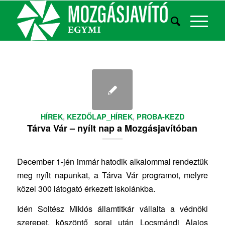
HÍREK
,
KEZDŐLAP_HÍREK
,
PROBA-KEZD
Tárva Vár – nyílt nap a Mozgásjavítóban
December 1-jén immár hatodik alkalommal rendeztük
meg nyílt napunkat, a Tárva Vár programot, melyre
közel 300 látogató érkezett iskolánkba.
Idén Soltész Miklós államtitkár vállalta a védnöki
szerepet, köszöntő sorai után Locsmándi Alajos