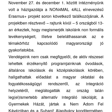
November 27. és december 1. között intézményünk
volt a házigazdája a NON4MAL 4ALL elnevezésű
Erasmus+ projekt soron következő találkozójának. A
projektben résztvevő – rajtunk kívül – 5 országból 13-
an érkeztek, hogy megismerjék iskolánk non formális
tevékenységeit, illetve beleláthassanak az e
témakörhöz kapcsolódó magyarországi jó
gyakorlatokba.
Vendégeink nem csak megfigyelői, de aktív részesei
lehettek érzékenyítő programjainknak óvodások,
általános iskolások és középiskolások körében,
hallgathattak előadást a magyar oktatási és
fogyatékosságügyi rendszerről, az integráció
helyzetéről, meglátogatták az ország talán
leg(el)ismertebb alternatív integráló iskoláját, a
Gyermekek Házát, jártak a Nem Adom Fel
Kávézóban és a Suhanj! Alapítvány konditermében.