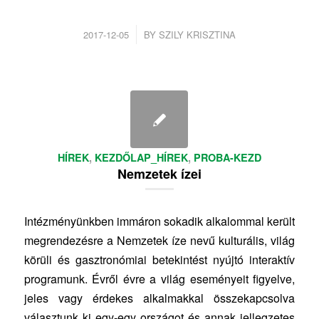
/
2017-12-05
BY
SZILY KRISZTINA
HÍREK
,
KEZDŐLAP_HÍREK
,
PROBA-KEZD
Nemzetek ízei
Intézményünkben immáron sokadik alkalommal került
megrendezésre a Nemzetek íze nevű kulturális, világ
körüli és gasztronómiai betekintést nyújtó interaktív
programunk. Évről évre a világ eseményeit figyelve,
jeles vagy érdekes alkalmakkal összekapcsolva
választunk ki egy-egy országot és annak jellegzetes