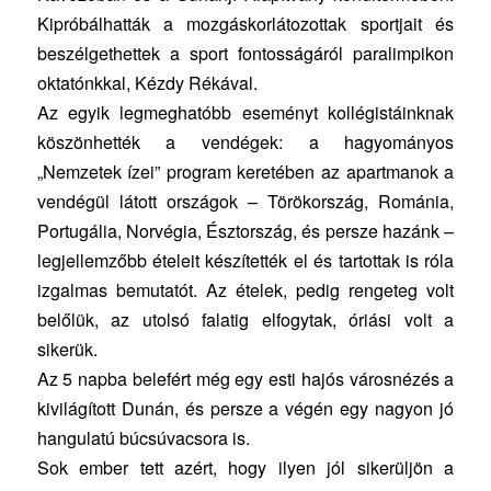
Kipróbálhatták a mozgáskorlátozottak sportjait és
beszélgethettek a sport fontosságáról paralimpikon
oktatónkkal, Kézdy Rékával.
Az egyik legmeghatóbb eseményt kollégistáinknak
köszönhették a vendégek: a hagyományos
„Nemzetek ízei” program keretében az apartmanok a
vendégül látott országok – Törökország, Románia,
Portugália, Norvégia, Észtország, és persze hazánk –
legjellemzőbb ételeit készítették el és tartottak is róla
izgalmas bemutatót. Az ételek, pedig rengeteg volt
belőlük, az utolsó falatig elfogytak, óriási volt a
sikerük.
Az 5 napba belefért még egy esti hajós városnézés a
kivilágított Dunán, és persze a végén egy nagyon jó
hangulatú búcsúvacsora is.
Sok ember tett azért, hogy ilyen jól sikerüljön a