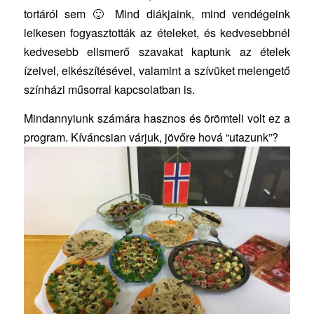
tortáról sem 🙂 Mind diákjaink, mind vendégeink
lelkesen fogyasztották az ételeket, és kedvesebbnél
kedvesebb elismerő szavakat kaptunk az ételek
ízeivel, elkészítésével, valamint a szívüket melengető
színházi műsorral kapcsolatban is.
Mindannyiunk számára hasznos és örömteli volt ez a
program. Kíváncsian várjuk, jövőre hová “utazunk”?