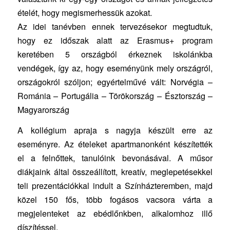
ételét, hogy megismerhessük azokat.
Az idei tanévben ennek tervezésekor megtudtuk,
hogy ez időszak alatt az Erasmus+ program
keretében 5 országból érkeznek iskolánkba
vendégek, így az, hogy eseményünk mely országról,
országokról szóljon; egyértelművé vált: Norvégia –
Románia – Portugália – Törökország – Észtország –
Magyarország
A kollégium apraja s nagyja készült erre az
eseményre. Az ételeket apartmanonként készítették
el a felnőttek, tanulóink bevonásával. A műsor
diákjaink által összeállított, kreatív, meglepetésekkel
teli prezentációkkal indult a Színházteremben, majd
közel 150 fős, több fogásos vacsora várta a
megjelenteket az ebédlőnkben, alkalomhoz illő
díszítéssel.