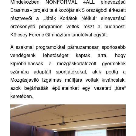
Mindeközben NONFORMAL 4ALL elnevezésű
Erasmus+ projekt találkozójának 5 országból érkezett
résztvevői a „Játék Korlátok Nélkül” elnevezésű
érzékenyítő programon vettek részt a budapesti
Kölcsey Ferenc Gimnázium tanulóival együtt.
A szakmai programokkal párhuzamosan sportosabb
vendégeink lehetőséget kaptak arra, hogy
kipróbálhassák a mozgáskorlátozott gyermekek
számára adaptált sportjátékokat, akik pedig a
Mozgásjavító izgalmas múltjára voltak kíváncsiak,
azok bejárhatták épületeinket egy vezetett „túra”
keretében.