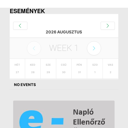
ESEMÉNYEK
2026 AUGUSZTUS
WEEK
1
HÉT
KED
SZE
CSÜ
PÉN
SZO
VAS
27
28
29
30
31
1
2
NO EVENTS