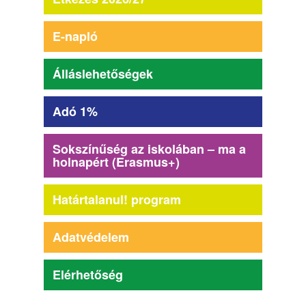
E-napló
Álláslehetőségek
Adó 1%
Sokszínűség az iskolában – ma a
holnapért (Erasmus+)
Határtalanul! program
Adatvédelem
Elérhetőség