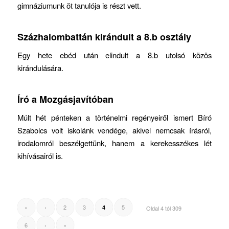
gimnáziumunk öt tanulója is részt vett.
Százhalombattán kirándult a 8.b osztály
Egy hete ebéd után elindult a 8.b utolsó közös
kirándulására.
Író a Mozgásjavítóban
Múlt hét pénteken a történelmi regényeiről ismert Bíró
Szabolcs volt iskolánk vendége, akivel nemcsak írásról,
irodalomról beszélgettünk, hanem a kerekesszékes lét
kihívásairól is.
«
‹
2
3
5
4
Oldal 4 tól 309
6
›
»