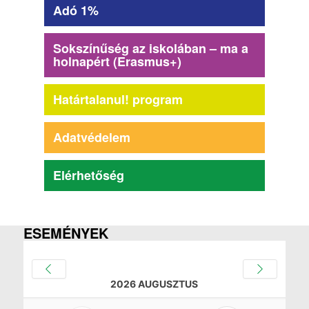
Adó 1%
Sokszínűség az iskolában – ma a
holnapért (Erasmus+)
Határtalanul! program
Adatvédelem
Elérhetőség
ESEMÉNYEK
2026 AUGUSZTUS