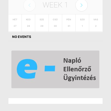
WEEK
1
HÉT
KED
SZE
CSÜ
PÉN
SZO
VAS
27
28
29
30
31
1
2
NO EVENTS