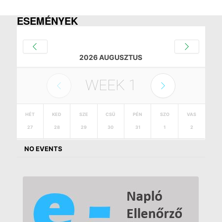
ESEMÉNYEK
2026 AUGUSZTUS
WEEK
1
HÉT
KED
SZE
CSÜ
PÉN
SZO
VAS
27
28
29
30
31
1
2
NO EVENTS