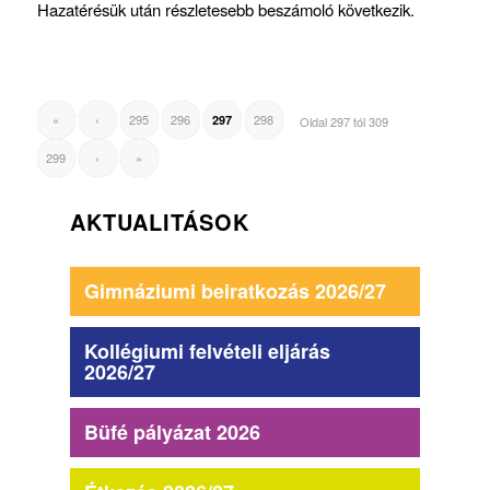
Hazatérésük után részletesebb beszámoló következik.
«
‹
295
296
298
297
Oldal 297 tól 309
299
›
»
AKTUALITÁSOK
Gimnáziumi beiratkozás 2026/27
Kollégiumi felvételi eljárás
2026/27
Büfé pályázat 2026