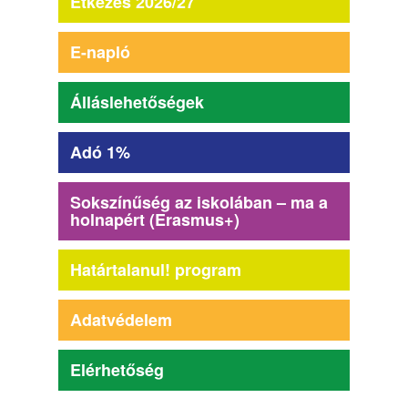
Étkezés 2026/27
E-napló
Álláslehetőségek
Adó 1%
Sokszínűség az iskolában – ma a
holnapért (Erasmus+)
Határtalanul! program
Adatvédelem
Elérhetőség