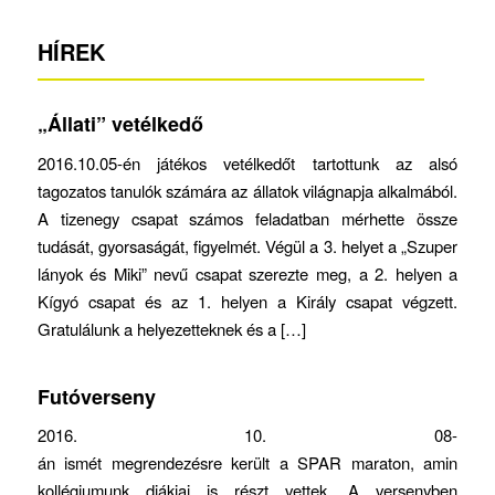
HÍREK
„Állati” vetélkedő
2016.10.05-én játékos vetélkedőt tartottunk az alsó
tagozatos tanulók számára az állatok világnapja alkalmából.
A tizenegy csapat számos feladatban mérhette össze
tudását, gyorsaságát, figyelmét. Végül a 3. helyet a „Szuper
lányok és Miki” nevű csapat szerezte meg, a 2. helyen a
Kígyó csapat és az 1. helyen a Király csapat végzett.
Gratulálunk a helyezetteknek és a […]
Futóverseny
2016. 10. 08-
án ismét megrendezésre került a SPAR maraton, amin
kollégiumunk diákjai is részt vettek. A versenyben