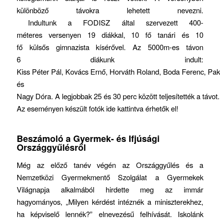
különböző távokra lehetett nevezni.
Indultunk a FODISZ által szervezett 400-
méteres versenyen 19 diákkal, 10 fő tanári és 10
fő külsős gimnazista kísérővel. Az 5000m-es távon
6 diákunk indult:
Kiss Péter Pál, Kovács Ernő, Horváth Roland, Boda Ferenc, Pak
és
Nagy Dóra. A legjobbak 25 és 30 perc között teljesítették a távot
Az eseményen készült fotók ide kattintva érhetők el!
Beszámoló a Gyermek- és Ifjúsági
Országgyűlésről
Még az előző tanév végén az Országgyűlés és a
Nemzetközi Gyermekmentő Szolgálat a Gyermekek
Világnapja alkalmából hirdette meg az immár
hagyományos, „Milyen kérdést intéznék a miniszterekhez,
ha képviselő lennék?” elnevezésű felhívását. Iskolánk