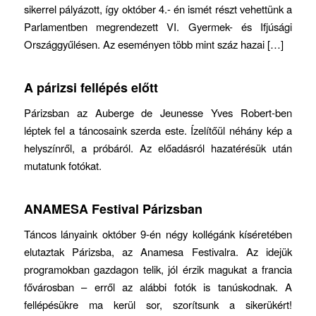
sikerrel pályázott, így október 4.- én ismét részt vehettünk a
Parlamentben megrendezett VI. Gyermek- és Ifjúsági
Országgyűlésen. Az eseményen több mint száz hazai […]
A párizsi fellépés előtt
Párizsban az Auberge de Jeunesse Yves Robert-ben
léptek fel a táncosaink szerda este. Ízelítőül néhány kép a
helyszínről, a próbáról. Az előadásról hazatérésük után
mutatunk fotókat.
ANAMESA Festival Párizsban
Táncos lányaink október 9-én négy kollégánk kíséretében
elutaztak Párizsba, az Anamesa Festivalra. Az idejük
programokban gazdagon telik, jól érzik magukat a francia
fővárosban – erről az alábbi fotók is tanúskodnak. A
fellépésükre ma kerül sor, szorítsunk a sikerükért!