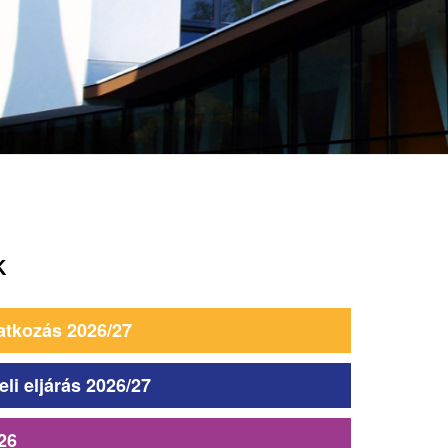
K
atkozás 2026/27
eli eljárás 2026/27
26