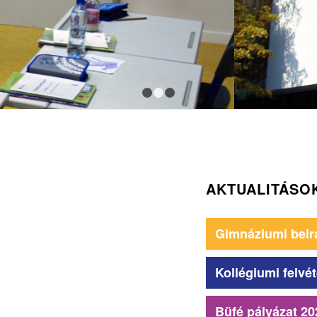
1
2
3
AKTUALITÁSO
Gimnáziumi beir
Kollégiumi felvét
Büfé pályázat 20