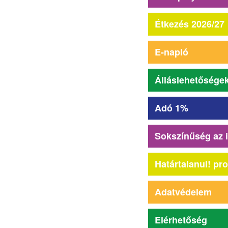
Étkezés 2026/27
E-napló
Álláslehetősége
Adó 1%
Sokszínűség az 
Határtalanul! pr
Adatvédelem
Elérhetőség