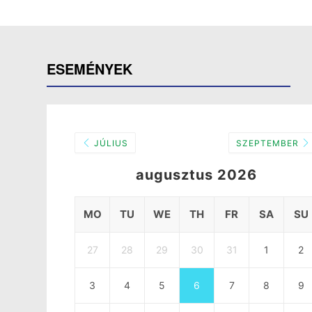
ESEMÉNYEK
JÚLIUS
SZEPTEMBER
augusztus 2026
MO
TU
WE
TH
FR
SA
SU
27
28
29
30
31
1
2
3
4
5
6
7
8
9