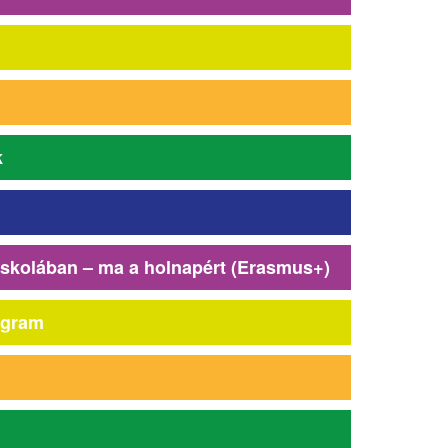
k
iskolában – ma a holnapért (Erasmus+)
ogram