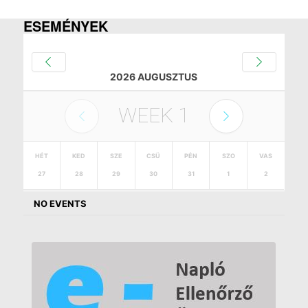
ESEMÉNYEK
2026 AUGUSZTUS
WEEK
1
HÉT
KED
SZE
CSÜ
PÉN
SZO
VAS
27
28
29
30
31
1
2
NO EVENTS