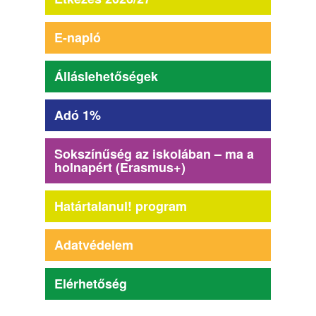
E-napló
Álláslehetőségek
Adó 1%
Sokszínűség az iskolában – ma a
holnapért (Erasmus+)
Határtalanul! program
Adatvédelem
Elérhetőség