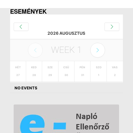
ESEMÉNYEK
2026 AUGUSZTUS
WEEK
1
HÉT
KED
SZE
CSÜ
PÉN
SZO
VAS
27
28
29
30
31
1
2
NO EVENTS