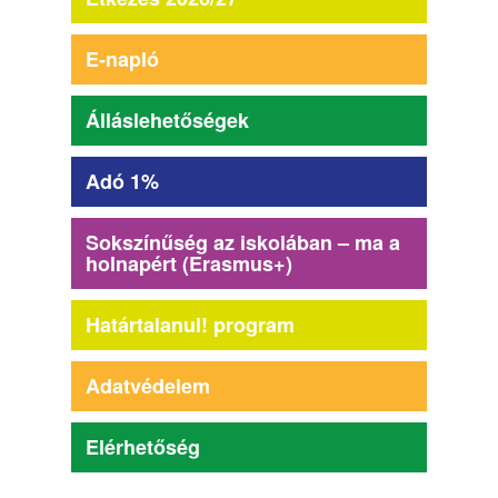
E-napló
Álláslehetőségek
Adó 1%
Sokszínűség az iskolában – ma a
holnapért (Erasmus+)
Határtalanul! program
Adatvédelem
Elérhetőség