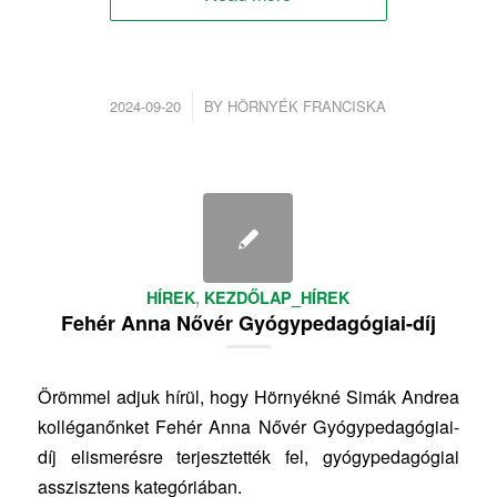
/
2024-09-20
BY
HÖRNYÉK FRANCISKA
HÍREK
,
KEZDŐLAP_HÍREK
Fehér Anna Nővér Gyógypedagógiai-díj
Örömmel adjuk hírül, hogy Hörnyékné Simák Andrea
kolléganőnket Fehér Anna Nővér Gyógypedagógiai-
díj elismerésre terjesztették fel, gyógypedagógiai
asszisztens kategóriában.