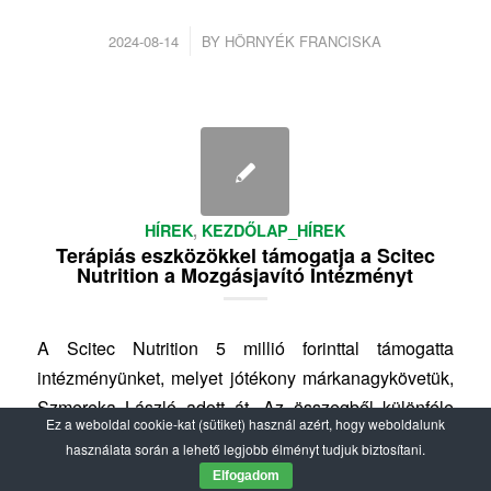
/
2024-08-14
BY
HÖRNYÉK FRANCISKA
HÍREK
,
KEZDŐLAP_HÍREK
Terápiás eszközökkel támogatja a Scitec
Nutrition a Mozgásjavító Intézményt
A Scitec Nutrition 5 millió forinttal támogatta
intézményünket, melyet jótékony márkanagykövetük,
Szmereka László adott át. Az összegből különféle
Ez a weboldal cookie-kat (sütiket) használ azért, hogy weboldalunk
terápiás eszközöket vásároltunk, amelyek nagy
használata során a lehető legjobb élményt tudjuk biztosítani.
segítséget nyújtanak a diákok mindennapi
Elfogadom