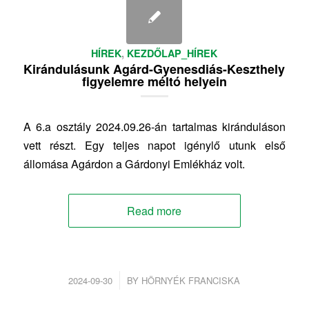
HÍREK
,
KEZDŐLAP_HÍREK
Kirándulásunk Agárd-Gyenesdiás-Keszthely
figyelemre méltó helyein
A 6.a osztály 2024.09.26-án tartalmas kiránduláson
vett részt. Egy teljes napot igénylő utunk első
állomása Agárdon a Gárdonyi Emlékház volt.
Read more
/
2024-09-30
BY
HÖRNYÉK FRANCISKA