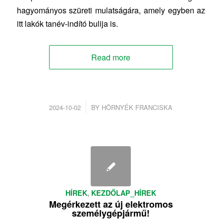
hagyományos szüreti mulatságára, amely egyben az
itt lakók tanév-indító bulija is.
Read more
/
2024-10-02
BY
HÖRNYÉK FRANCISKA
HÍREK
,
KEZDŐLAP_HÍREK
Megérkezett az új elektromos
személygépjármű!