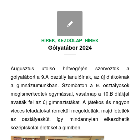
HÍREK
,
KEZDŐLAP_HÍREK
Gólyatábor 2024
Augusztus utolsó hétvégéjén szerveztük a
gólyatábort a 9.A osztály tanulóinak, az új diákoknak
a gimnáziumunkban. Szombaton a 9. osztályosok
megismerkedtek egymással, vasárnap a 10.B diákjai
avatták fel az új gimnazistákat. A játékos és nagyon
vicces feladatokat remekül megoldották, majd letették
az osztályesküt, így mindannyian elkezdhetik
középiskolai életüket a gimiben.