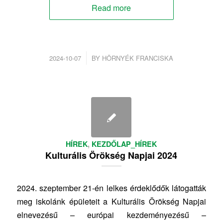
Read more
/
2024-10-07
BY
HÖRNYÉK FRANCISKA
HÍREK
,
KEZDŐLAP_HÍREK
Kulturális Örökség Napjai 2024
2024. szeptember 21-én lelkes érdeklődők látogatták
meg iskolánk épületeit a Kulturális Örökség Napjai
elnevezésű – európai kezdeményezésű –