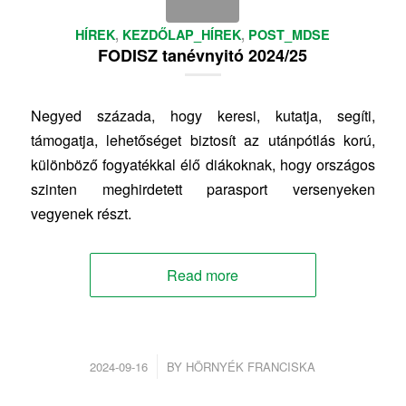
HÍREK
,
KEZDŐLAP_HÍREK
,
POST_MDSE
FODISZ tanévnyitó 2024/25
Negyed százada, hogy keresi, kutatja, segíti,
támogatja, lehetőséget biztosít az utánpótlás korú,
különböző fogyatékkal élő diákoknak, hogy országos
szinten meghirdetett parasport versenyeken
vegyenek részt.
Read more
/
2024-09-16
BY
HÖRNYÉK FRANCISKA