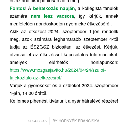
és az adatokat pontosan adja meg.
Fontos
! A
beiratkozás napján
, a kollégista tanulók
számára
nem lesz vacsora
, így kérjük, ennek
megfelelően gondoskodjon gyermeke étkezéséről.
Akik az étkezést 2024. szeptember 1-jén rendelik
meg, azok számára leghamarabb szeptember 4-től
tudja az ÉSZGSZ biztosítani az étkezést. Kérjük,
olvassa el az étkezéssel kapcsolatos információkat,
amelyek elérhetők honlapunkon:
https://www.mozgasjavito.hu/2024/04/24/szuloi-
tajekoztato-az-etkezesrol/
Várjuk a gyerekeket és a szülőket 2024. szeptember
1-jén, 14.00 órától.
Kellemes pihenést kívánunk a nyár hátralévő részére!
/
2024-08-15
BY
HÖRNYÉK FRANCISKA