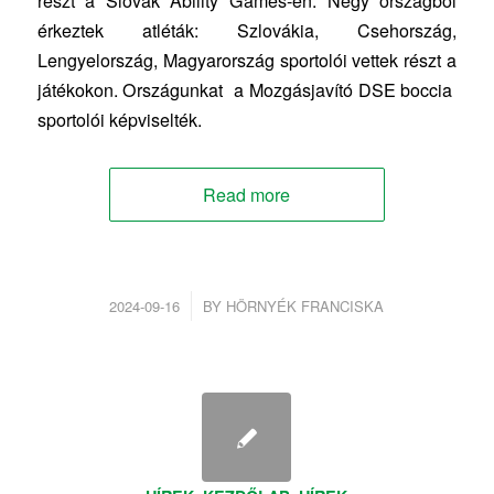
részt a Slovak Ability Games-en. Négy országból
érkeztek atléták: Szlovákia, Csehország,
Lengyelország, Magyarország sportolói vettek részt a
játékokon. Országunkat a Mozgásjavító DSE boccia
sportolói képviselték.
Read more
/
2024-09-16
BY
HÖRNYÉK FRANCISKA