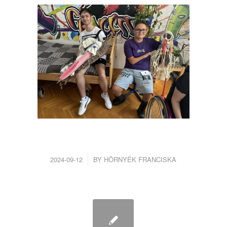
/
2024-09-12
BY
HÖRNYÉK FRANCISKA