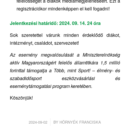
felelősséget a diákok médiamegjelenéséért. Ezt a
regisztrációkor mindenképpen el kell fogadni!
Jelentkezési határidő: 2024. 09. 14. 24 óra
Sok szeretettel várunk minden érdeklődő diákot,
intézményt, családot, szervezetet!
Az esemény megvalósulását a Miniszterelnökség
aktív Magyarországért felelős államtitkára 1,5 millió
forinttal támogatja a Több,
min
t
Sport
! – élmény- és
szabadidő
sport
eszközvásárlási és
eseménytámogatási program keretében.
Köszönjük!
/
2024-09-02
BY
HÖRNYÉK FRANCISKA