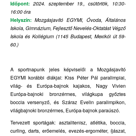
Időpont:
2024. szeptember 19., csütörtök, 10:30-
16:00 óra
Helyszín:
Mozgásjavító EGYMI, Óvoda, Általános
Iskola, Gimnázium, Fejlesztő Nevelés-Oktatást Végző
Iskola és Kollégium (1145 Budapest, Mexikói út 59-
60.)
A sportnapunk jeles képviselői a Mozgásjavító
EGYMI korábbi diákjai: Kiss Péter Pál paralimpiai,
világ- és Európa-bajnok kajakos, Nagy Vivien
Európa-bajnoki bronzérmes, világkupa győztes
boccia versenyző, és Száraz Evelin paralimpikon,
világbajnoki bronzérmes, Európa-bajnok paraúszó.
Tervezett sportágak: asztalitenisz, atlétika, boccia,
curling, darts, erőemelés, evezés-ergométer, íjászat,