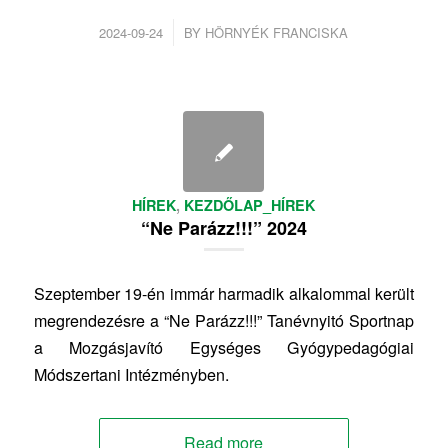
/
2024-09-24
BY
HÖRNYÉK FRANCISKA
HÍREK
,
KEZDŐLAP_HÍREK
“Ne Parázz!!!” 2024
Szeptember 19-én immár harmadik alkalommal került
megrendezésre a “Ne Parázz!!!” Tanévnyitó Sportnap
a Mozgásjavító Egységes Gyógypedagógiai
Módszertani Intézményben.
Read more