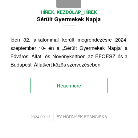
HÍREK
,
KEZDŐLAP_HÍREK
Sérült Gyermekek Napja
Idén 32. alkalommal került megrendezésre 2024.
szeptember 10- én a „Sérült Gyermekek Napja” a
Fővárosi Állat- és Növénykertben az ÉFOÉSZ és a
Budapesti Állatkert közös szervezésében.
Read more
/
2024-09-11
BY
HÖRNYÉK FRANCISKA