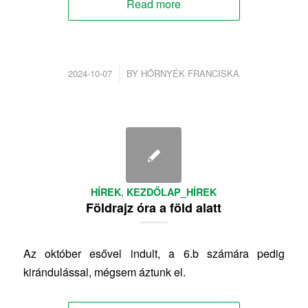
Read more
/
2024-10-07
BY
HÖRNYÉK FRANCISKA
HÍREK
,
KEZDŐLAP_HÍREK
Földrajz óra a föld alatt
Az október esővel indult, a 6.b számára pedig
kirándulással, mégsem áztunk el.