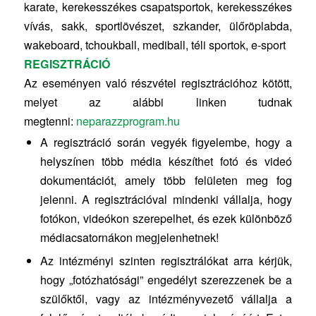
karate, kerekesszékes csapatsportok, kerekesszékes
vívás, sakk, sportlövészet, szkander, ülőröplabda,
wakeboard, tchoukball, mediball, téli sportok, e-sport
REGISZTRÁCIÓ
Az eseményen való részvétel regisztrációhoz kötött,
melyet az alábbi linken tudnak
megtenni:
neparazzprogram.hu
A regisztráció során vegyék figyelembe, hogy a
helyszínen több média készíthet fotó és videó
dokumentációt, amely több felületen meg fog
jelenni. A regisztrációval mindenki vállalja, hogy
fotókon, videókon szerepelhet, és ezek különböző
médiacsatornákon megjelenhetnek!
Az intézményi szinten regisztrálókat arra kérjük,
hogy „fotózhatósági” engedélyt szerezzenek be a
szülőktől, vagy az intézményvezető vállalja a