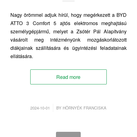
Nagy örömmel adjuk hírül, hogy megérkezett a BYD
ATTO 3 Comfort 5 ajtós elektromos meghajtású
személygépjármű, melyet a Zsótér Pál Alapítvány
vásárolt meg intézményünk mozgáskorlátozott
diákjainak szállítására és ügyintézési feladatainak
ellátására.
Read more
/
2024-10-01
BY
HÖRNYÉK FRANCISKA