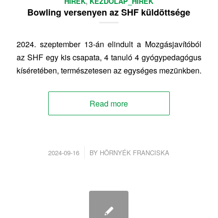
HÍREK
,
KEZDŐLAP_HÍREK
Bowling versenyen az SHF küldöttsége
2024. szeptember 13-án elindult a Mozgásjavítóból
az SHF egy kis csapata, 4 tanuló 4 gyógypedagógus
kíséretében, természetesen az egységes mezünkben.
Read more
/
2024-09-16
BY
HÖRNYÉK FRANCISKA