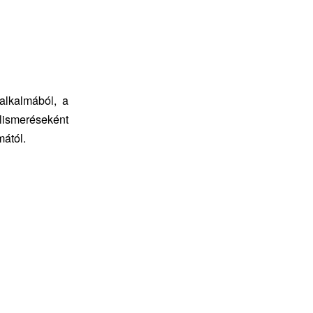
alkalmából, a
elismeréseként
ától.