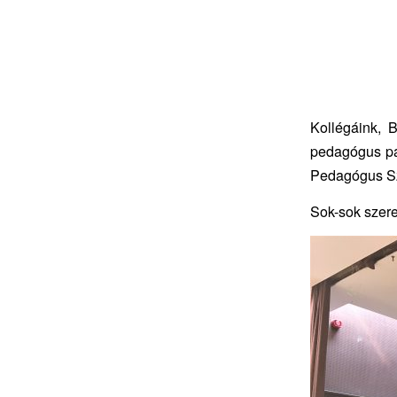
Kollégáink, 
pedagógus pál
Pedagógus Szo
Sok-sok szeret