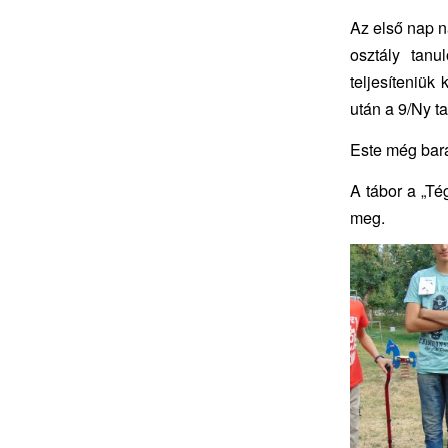
Az első nap n
osztály tanu
teljesíteniük 
után a 9/Ny ta
Este még bará
A tábor a „Té
meg.