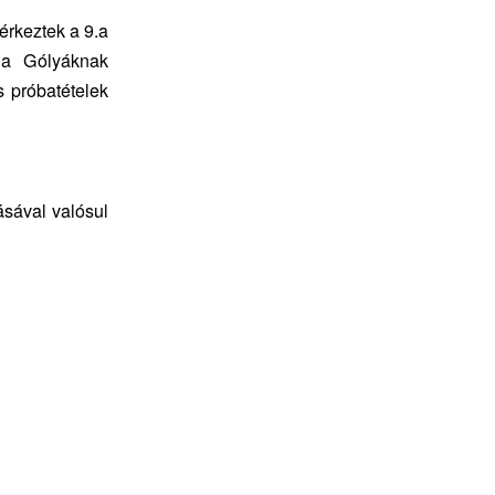
érkeztek a 9.a
t a Gólyáknak
es próbatételek
ásával valósul