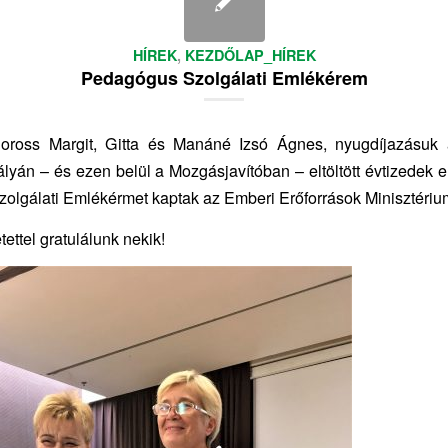
HÍREK
,
KEZDŐLAP_HÍREK
Pedagógus Szolgálati Emlékérem
Boross Margit, Gitta és Manáné Izsó Ágnes, nyugdíjazásuk 
yán – és ezen belül a Mozgásjavítóban – eltöltött évtizedek 
lgálati Emlékérmet kaptak az Emberi Erőforrások Minisztérium
ettel gratulálunk nekik!