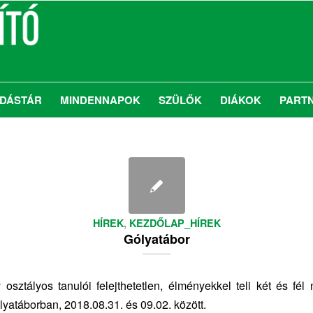
DÁSTÁR
MINDENNAPOK
SZÜLŐK
DIÁKOK
PART
HÍREK
,
KEZDŐLAP_HÍREK
Gólyatábor
 osztályos tanulói felejthetetlen, élményekkel teli két és fél n
lyatáborban, 2018.08.31. és 09.02. között.