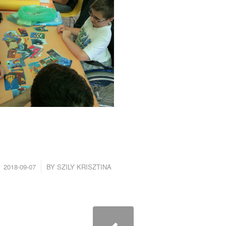
/
2018-09-07
BY
SZILY KRISZTINA