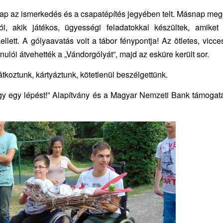
ap az ismerkedés és a csapatépítés jegyében telt. Másnap meg
lói, akik játékos, ügyességi feladatokkal készültek, amike
kellett. A gólyaavatás volt a tábor fénypontja! Az ötletes, vicc
nulói átvehették a „Vándorgólyát”, majd az esküre került sor.
tkoztunk, kártyáztunk, kötetlenül beszélgettünk.
gy egy lépést!” Alapítvány és a Magyar Nemzeti Bank támogat